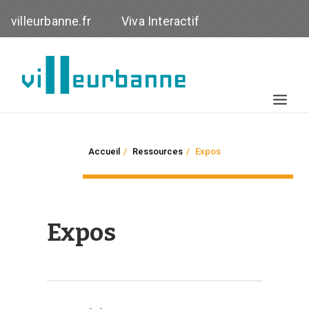
villeurbanne.fr
Viva Interactif
NOS ACTIONS
Accueil
Ressources
Expos
ACTUALITÉ
VOS DROITS
OBSERVATOIRE
Expos
RESSOURCES
RECHERCHE