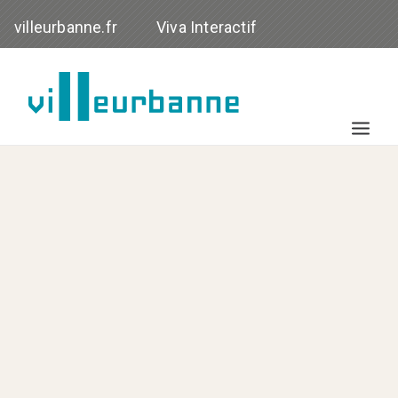
villeurbanne.fr
Viva Interactif
NOS ACTIONS
ACTUALITÉ
VOS DROITS
OBSERVATOIRE
RESSOURCES
RECHERCHE