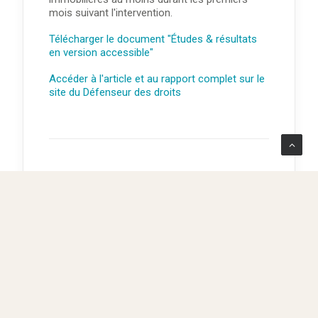
mois suivant l'intervention.
Télécharger le document "Études & résultats
en version accessible"
Accéder à l'article et au rapport complet sur le
site du Défenseur des droits
Université Lyon 1 -
Exposition « Tu portais
quoi ce jour-là ? » - du 7
octobre au 29 novembre